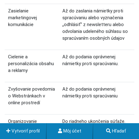
Zasielanie
Až do zaslania námietky proti
marketingovej
spracúvaniu alebo vyznačenia
komunikácie
„odhlásiť“ z newsletteru alebo
odvolania udeleného súhlasu so
spracúvaním osobných údajov
Cielenie a
Až do podania oprávnenej
personalizácia obsahu
námietky proti spracúvaniu.
a reklamy
Zvyšovanie povedomia
Až do podania oprávnenej
o Webstránkach v
námietky proti spracúvaniu
online prostredí
Organizovanie
Do riadneho ukončenia súťaže.
spotrebiteľských
Osobné údaje výhercu môžu byť
Vytvoriť profil
Môj účet
Hľadať
súťaží
spracúvané dlhšie aj pri