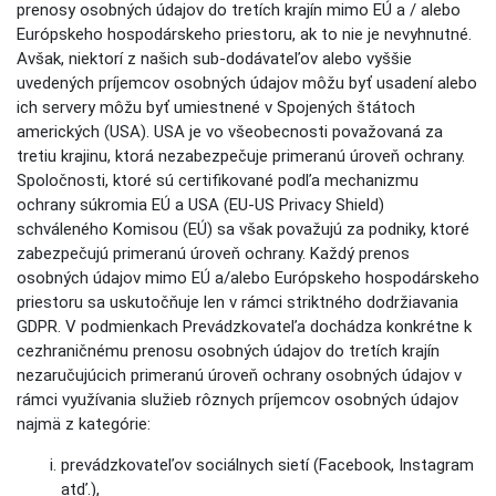
prenosy osobných údajov do tretích krajín mimo EÚ a / alebo
Európskeho hospodárskeho priestoru, ak to nie je nevyhnutné.
Avšak, niektorí z našich sub-dodávateľov alebo vyššie
uvedených príjemcov osobných údajov môžu byť usadení alebo
ich servery môžu byť umiestnené v Spojených štátoch
amerických (USA). USA je vo všeobecnosti považovaná za
tretiu krajinu, ktorá nezabezpečuje primeranú úroveň ochrany.
Spoločnosti, ktoré sú certifikované podľa mechanizmu
ochrany súkromia EÚ a USA (EU-US Privacy Shield)
schváleného Komisou (EÚ) sa však považujú za podniky, ktoré
zabezpečujú primeranú úroveň ochrany. Každý prenos
osobných údajov mimo EÚ a/alebo Európskeho hospodárskeho
priestoru sa uskutočňuje len v rámci striktného dodržiavania
GDPR. V podmienkach Prevádzkovateľa dochádza konkrétne k
cezhraničnému prenosu osobných údajov do tretích krajín
nezaručujúcich primeranú úroveň ochrany osobných údajov v
rámci využívania služieb rôznych príjemcov osobných údajov
najmä z kategórie:
prevádzkovateľov sociálnych sietí (Facebook, Instagram
atď.),