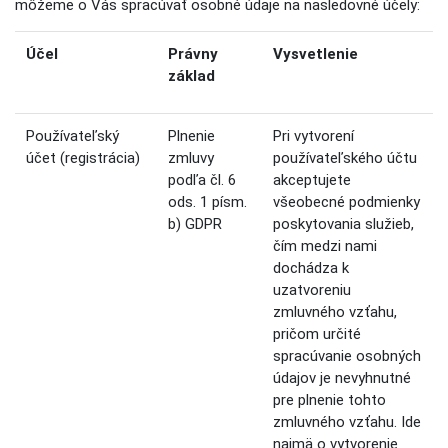
môžeme o Vás spracúvať osobné údaje na nasledovné účely:
Účel
Právny
Vysvetlenie
základ
Používateľský
Plnenie
Pri vytvorení
účet (registrácia)
zmluvy
používateľského účtu
podľa čl. 6
akceptujete
ods. 1 písm.
všeobecné podmienky
b) GDPR
poskytovania služieb,
čím medzi nami
dochádza k
uzatvoreniu
zmluvného vzťahu,
pričom určité
spracúvanie osobných
údajov je nevyhnutné
pre plnenie tohto
zmluvného vzťahu. Ide
najmä o vytvorenie