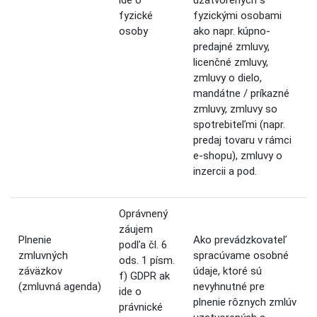
fyzické
fyzickými osobami
osoby
ako napr. kúpno-
predajné zmluvy,
licenčné zmluvy,
zmluvy o dielo,
mandátne / príkazné
zmluvy, zmluvy so
spotrebiteľmi (napr.
predaj tovaru v rámci
e-shopu), zmluvy o
inzercii a pod.
Oprávnený
záujem
Plnenie
Ako prevádzkovateľ
podľa čl. 6
zmluvných
spracúvame osobné
ods. 1 písm.
záväzkov
údaje, ktoré sú
f) GDPR ak
(zmluvná agenda)
nevyhnutné pre
ide o
plnenie rôznych zmlúv
právnické