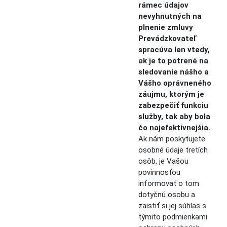
rámec údajov
nevyhnutných na
plnenie zmluvy
Prevádzkovateľ
spracúva len vtedy,
ak je to potrené na
sledovanie nášho a
Vášho oprávneného
záujmu, ktorým je
zabezpečiť funkciu
služby, tak aby bola
čo najefektívnejšia.
Ak nám poskytujete
osobné údaje tretích
osôb, je Vašou
povinnosťou
informovať o tom
dotyčnú osobu a
zaistiť si jej súhlas s
týmito podmienkami