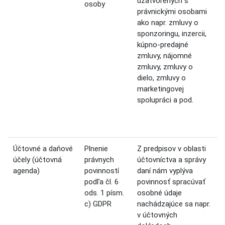
uzatvorených s
osoby
právnickými osobami
ako napr. zmluvy o
sponzoringu, inzercii,
kúpno-predajné
zmluvy, nájomné
zmluvy, zmluvy o
dielo, zmluvy o
marketingovej
spolupráci a pod.
Účtovné a daňové
Plnenie
Z predpisov v oblasti
účely (účtovná
právnych
účtovníctva a správy
agenda)
povinností
daní nám vyplýva
podľa čl. 6
povinnosť spracúvať
ods. 1 písm.
osobné údaje
c) GDPR
nachádzajúce sa napr.
v účtovných