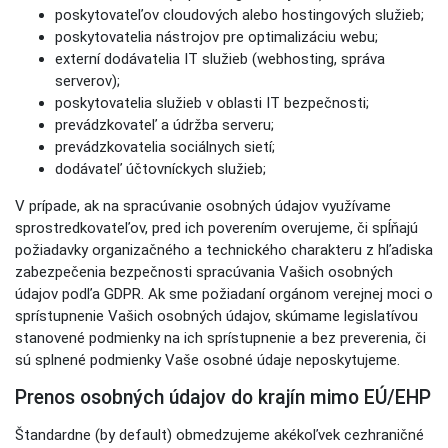
poskytovateľov cloudových alebo hostingových služieb;
poskytovatelia nástrojov pre optimalizáciu webu;
externí dodávatelia IT služieb (webhosting, správa
serverov);
poskytovatelia služieb v oblasti IT bezpečnosti;
prevádzkovateľ a údržba serveru;
prevádzkovatelia sociálnych sietí;
dodávateľ účtovníckych služieb;
V prípade, ak na spracúvanie osobných údajov využívame
sprostredkovateľov, pred ich poverením overujeme, či spĺňajú
požiadavky organizačného a technického charakteru z hľadiska
zabezpečenia bezpečnosti spracúvania Vašich osobných
údajov podľa GDPR. Ak sme požiadaní orgánom verejnej moci o
sprístupnenie Vašich osobných údajov, skúmame legislatívou
stanovené podmienky na ich sprístupnenie a bez preverenia, či
sú splnené podmienky Vaše osobné údaje neposkytujeme.
Prenos osobných údajov do krajín mimo EÚ/EHP
Štandardne (by default) obmedzujeme akékoľvek cezhraničné