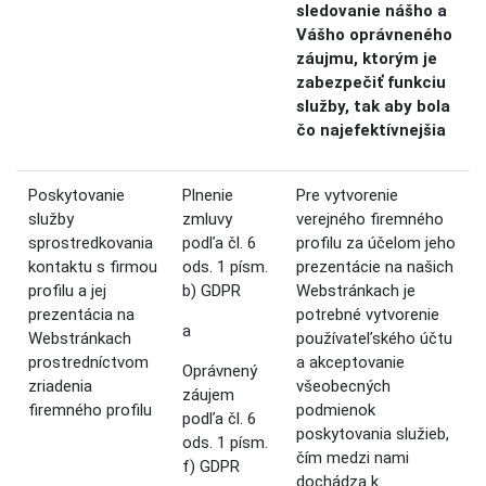
sledovanie nášho a
Vášho oprávneného
záujmu, ktorým je
zabezpečiť funkciu
služby, tak aby bola
čo najefektívnejšia
Poskytovanie
Plnenie
Pre vytvorenie
služby
zmluvy
verejného firemného
sprostredkovania
podľa čl. 6
profilu za účelom jeho
kontaktu s firmou
ods. 1 písm.
prezentácie na našich
profilu a jej
b) GDPR
Webstránkach je
prezentácia na
potrebné vytvorenie
a
Webstránkach
používateľského účtu
prostredníctvom
a akceptovanie
Oprávnený
zriadenia
všeobecných
záujem
firemného profilu
podmienok
podľa čl. 6
poskytovania služieb,
ods. 1 písm.
čím medzi nami
f) GDPR
dochádza k