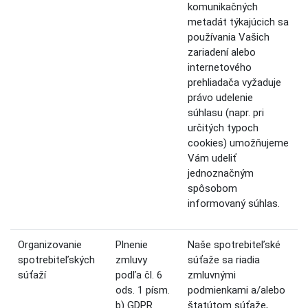
komunikačných
metadát týkajúcich sa
používania Vašich
zariadení alebo
internetového
prehliadača vyžaduje
právo udelenie
súhlasu (napr. pri
určitých typoch
cookies) umožňujeme
Vám udeliť
jednoznačným
spôsobom
informovaný súhlas.
Organizovanie
Plnenie
Naše spotrebiteľské
spotrebiteľských
zmluvy
súťaže sa riadia
súťaží
podľa čl. 6
zmluvnými
ods. 1 písm.
podmienkami a/alebo
b) GDPR
štatútom súťaže,