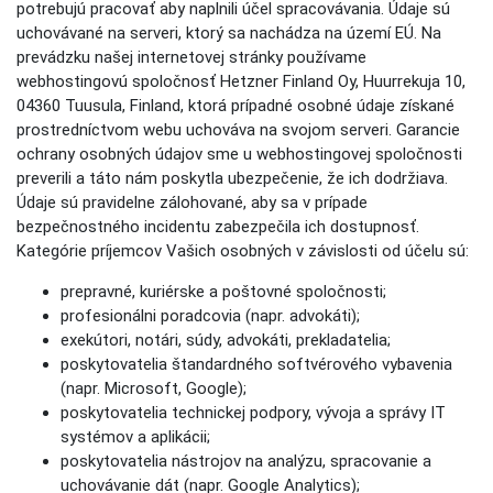
potrebujú pracovať aby naplnili účel spracovávania. Údaje sú
uchovávané na serveri, ktorý sa nachádza na území EÚ. Na
prevádzku našej internetovej stránky používame
webhostingovú spoločnosť Hetzner Finland Oy, Huurrekuja 10,
04360 Tuusula, Finland, ktorá prípadné osobné údaje získané
prostredníctvom webu uchováva na svojom serveri. Garancie
ochrany osobných údajov sme u webhostingovej spoločnosti
preverili a táto nám poskytla ubezpečenie, že ich dodržiava.
Údaje sú pravidelne zálohované, aby sa v prípade
bezpečnostného incidentu zabezpečila ich dostupnosť.
Kategórie príjemcov Vašich osobných v závislosti od účelu sú:
prepravné, kuriérske a poštovné spoločnosti;
profesionálni poradcovia (napr. advokáti);
exekútori, notári, súdy, advokáti, prekladatelia;
poskytovatelia štandardného softvérového vybavenia
(napr. Microsoft, Google);
poskytovatelia technickej podpory, vývoja a správy IT
systémov a aplikácii;
poskytovatelia nástrojov na analýzu, spracovanie a
uchovávanie dát (napr. Google Analytics);