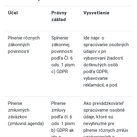
Účel
Právny
Vysvetlenie
základ
Plnenie rôznych
Splnenie
Ide napr. o
zákonných
zákonnej
spracúvanie osobných
povinností
povinnosti
údajov v pri
podľa Čl. 6
vybavovaní žiadostí
ods. 1 písm.
dotknutých osôb
c) GDPR
podľa GDPR,
vybavovanie
reklamácií, a pod.
Plnenie
Plnenie
Ako prevádzkovateľ
zmluvných
zmluvy
spracúvame osobné
záväzkov
podľa čl. 6
údaje, ktoré sú
(zmluvná agenda)
ods. 1 písm.
nevyhnutné pre
b) GDPR ak
plnenie rôznych zmlúv
ide o
uzatvorených s