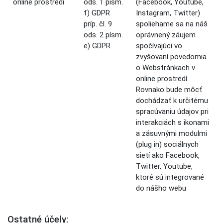
online prostredí
ods. 1 písm.
(Facebook, Youtube,
f) GDPR
Instagram, Twitter)
príp. čl. 9
spoliehame sa na náš
ods. 2 písm.
oprávnený záujem
e) GDPR
spočívajúci vo
zvyšovaní povedomia
o Webstránkach v
online prostredí.
Rovnako bude môcť
dochádzať k určitému
spracúvaniu údajov pri
interakciách s ikonami
a zásuvnými modulmi
(plug in) sociálnych
sietí ako Facebook,
Twitter, Youtube,
ktoré sú integrované
do nášho webu
Ostatné účely: