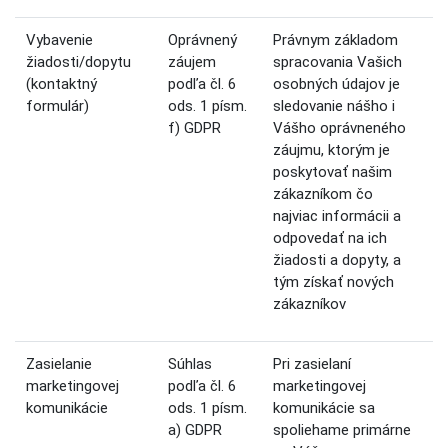
Vybavenie
Oprávnený
Právnym základom
žiadosti/dopytu
záujem
spracovania Vašich
(kontaktný
podľa čl. 6
osobných údajov je
formulár)
ods. 1 písm.
sledovanie nášho i
f) GDPR
Vášho oprávneného
záujmu, ktorým je
poskytovať našim
zákazníkom čo
najviac informácii a
odpovedať na ich
žiadosti a dopyty, a
tým získať nových
zákazníkov
Zasielanie
Súhlas
Pri zasielaní
marketingovej
podľa čl. 6
marketingovej
komunikácie
ods. 1 písm.
komunikácie sa
a) GDPR
spoliehame primárne