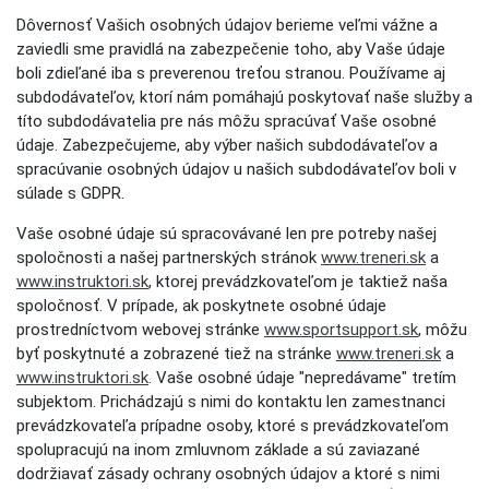
Dôvernosť Vašich osobných údajov berieme veľmi vážne a
zaviedli sme pravidlá na zabezpečenie toho, aby Vaše údaje
boli zdieľané iba s preverenou treťou stranou. Používame aj
subdodávateľov, ktorí nám pomáhajú poskytovať naše služby a
títo subdodávatelia pre nás môžu spracúvať Vaše osobné
údaje. Zabezpečujeme, aby výber našich subdodávateľov a
spracúvanie osobných údajov u našich subdodávateľov boli v
súlade s GDPR.
Vaše osobné údaje sú spracovávané len pre potreby našej
spoločnosti a našej partnerských stránok
www.treneri.sk
a
www.instruktori.sk
, ktorej prevádzkovateľom je taktiež naša
spoločnosť. V prípade, ak poskytnete osobné údaje
prostredníctvom webovej stránke
www.sportsupport.sk
, môžu
byť poskytnuté a zobrazené tiež na stránke
www.treneri.sk
a
www.instruktori.sk
. Vaše osobné údaje "nepredávame" tretím
subjektom. Prichádzajú s nimi do kontaktu len zamestnanci
prevádzkovateľa prípadne osoby, ktoré s prevádzkovateľom
spolupracujú na inom zmluvnom základe a sú zaviazané
dodržiavať zásady ochrany osobných údajov a ktoré s nimi