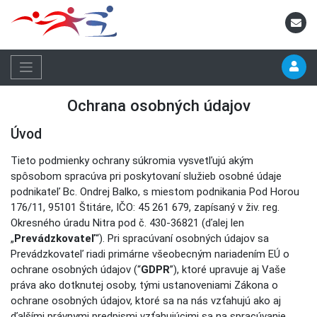
Ochrana osobných údajov
Úvod
Tieto podmienky ochrany súkromia vysvetľujú akým
spôsobom spracúva pri poskytovaní služieb osobné údaje
podnikateľ Bc. Ondrej Balko, s miestom podnikania Pod Horou
176/11, 95101 Štitáre, IČO: 45 261 679, zapísaný v živ. reg.
Okresného úradu Nitra pod č. 430-36821 (ďalej len
„
Prevádzkovateľ
“). Pri spracúvaní osobných údajov sa
Prevádzkovateľ riadi primárne všeobecným nariadením EÚ o
ochrane osobných údajov (“
GDPR
”), ktoré upravuje aj Vaše
práva ako dotknutej osoby, tými ustanoveniami Zákona o
ochrane osobných údajov, ktoré sa na nás vzťahujú ako aj
ďalšími právnymi predpismi vzťahujúcimi sa na spracúvanie