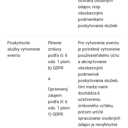
ochrany osobných
údajov, resp.
všeobecnými
podmienkami
poskytovania služieb
Poskytnutie
Plnenie
Pre vytvorenie eventu
služby vytvorenie
zmluvy
je potrebné vytvorenie
eventu
podľa čl. 6
používateľského účtu
ods. 1 písm.
a akceptovanie
b) GDPR
všeobecných
podmienok
a
poskytovania služieb,
čím medzi nami
Oprávnený
dochádza k
záujem
uzatvoreniu
podľa čl. 6
zmluvného vzťahu,
ods. 1 písm.
pričom určité
f) GDPR
spracúvanie osobných
údajov je nevyhnutné