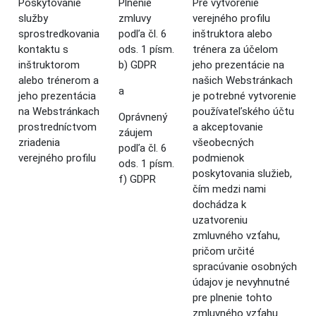
Poskytovanie
Plnenie
Pre vytvorenie
služby
zmluvy
verejného profilu
sprostredkovania
podľa čl. 6
inštruktora alebo
kontaktu s
ods. 1 písm.
trénera za účelom
inštruktorom
b) GDPR
jeho prezentácie na
alebo trénerom a
našich Webstránkach
a
jeho prezentácia
je potrebné vytvorenie
na Webstránkach
používateľského účtu
Oprávnený
prostredníctvom
a akceptovanie
záujem
zriadenia
všeobecných
podľa čl. 6
verejného profilu
podmienok
ods. 1 písm.
poskytovania služieb,
f) GDPR
čím medzi nami
dochádza k
uzatvoreniu
zmluvného vzťahu,
pričom určité
spracúvanie osobných
údajov je nevyhnutné
pre plnenie tohto
zmluvného vzťahu.