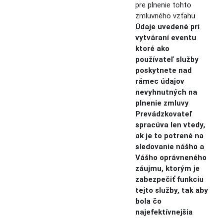
pre plnenie tohto
zmluvného vzťahu.
Údaje uvedené pri
vytváraní eventu
ktoré ako
používateľ služby
poskytnete nad
rámec údajov
nevyhnutných na
plnenie zmluvy
Prevádzkovateľ
spracúva len vtedy,
ak je to potrené na
sledovanie nášho a
Vášho oprávneného
záujmu, ktorým je
zabezpečiť funkciu
tejto služby, tak aby
bola čo
najefektívnejšia