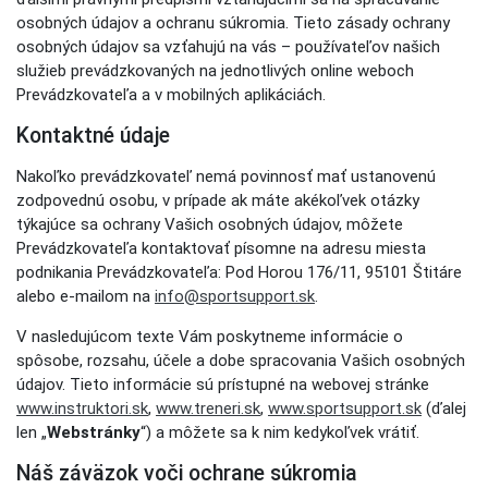
osobných údajov a ochranu súkromia. Tieto zásady ochrany
osobných údajov sa vzťahujú na vás – používateľov našich
služieb prevádzkovaných na jednotlivých online weboch
Prevádzkovateľa a v mobilných aplikáciách.
Kontaktné údaje
Nakoľko prevádzkovateľ nemá povinnosť mať ustanovenú
zodpovednú osobu, v prípade ak máte akékoľvek otázky
týkajúce sa ochrany Vašich osobných údajov, môžete
Prevádzkovateľa kontaktovať písomne na adresu miesta
podnikania Prevádzkovateľa: Pod Horou 176/11, 95101 Štitáre
alebo e-mailom na
info@sportsupport.sk
.
V nasledujúcom texte Vám poskytneme informácie o
spôsobe, rozsahu, účele a dobe spracovania Vašich osobných
údajov. Tieto informácie sú prístupné na webovej stránke
www.instruktori.sk
,
www.treneri.sk
,
www.sportsupport.sk
(ďalej
len „
Webstránky
“) a môžete sa k nim kedykoľvek vrátiť.
Náš záväzok voči ochrane súkromia