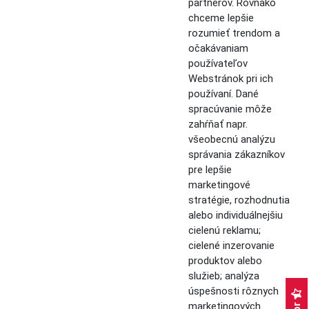
partnerov. Rovnako
chceme lepšie
rozumieť trendom a
očakávaniam
používateľov
Webstránok pri ich
používaní. Dané
spracúvanie môže
zahŕňať napr.
všeobecnú analýzu
správania zákazníkov
pre lepšie
marketingové
stratégie, rozhodnutia
alebo individuálnejšiu
cielenú reklamu;
cielené inzerovanie
produktov alebo
služieb; analýza
úspešnosti rôznych
marketingových