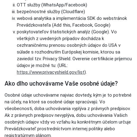
OTT služby (WhatsApp/Facebook)
bezpečnostné služby (Cloudflare)
webová analytika a implementácia SDK do webstránok
Prevádzkovateľa (Add this, Facebook, Google)
poskytovateľov štatistických analýz (Google). Vo
všetkých z uvedených prípadov dochádza k
cezhraničnému prenosu osobných údajov do USA v
súlade s rozhodnutím Európskej komisie, ktorou sa
zaviedol tzv. Privacy Shield. Overenie certifikácie príjemcu
údajov je možné tu: (URL:
https://www.privacyshield.gov/list
).
Ako dlho uchovávame Vaše osobné údaje?
Osobné údaje uchovávame najviac dovtedy, kým je to potrebné
na účely, na ktoré sa osobné údaje spracúvajú. Vo
všeobecnosti, doba uchovávania vyplýva z právnych predpisov.
Ak z právnych predpisov nevyplýva, dobu uchovávania Vašich
osobných údajov vždy vo vzťahu ku konkrétnym účelom určuje
Prevádzkovateľ prostredníctvom internej politiky alebo
registratúrnym plánom.