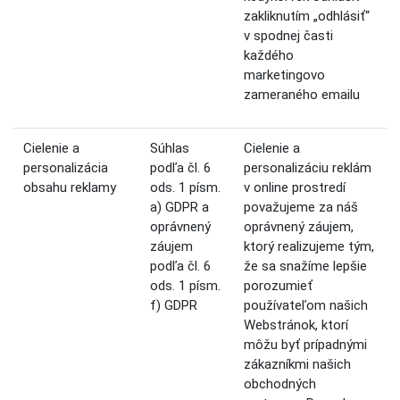
zakliknutím „odhlásiť“
v spodnej časti
každého
marketingovo
zameraného emailu
Cielenie a
Súhlas
Cielenie a
personalizácia
podľa čl. 6
personalizáciu reklám
obsahu reklamy
ods. 1 písm.
v online prostredí
a) GDPR a
považujeme za náš
oprávnený
oprávnený záujem,
záujem
ktorý realizujeme tým,
podľa čl. 6
že sa snažíme lepšie
ods. 1 písm.
porozumieť
f) GDPR
používateľom našich
Webstránok, ktorí
môžu byť prípadnými
zákazníkmi našich
obchodných