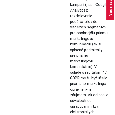
Váš názor
kampaní (napr. Google
Analytics);
rozdeľovanie
používateľov do
viacerých segmentov
pre osobnejšiu priamu
marketingovú
komunikáciu (ak sú
splnené podmienky
pre priamu
marketingovú
komunikáciu). V
súlade s recitálom 47
GDPR môžu byť účely
priameho marketingu
oprávneným
záujmom. Ak od nás v
súvislosti so
spracúvaním tzv.
elektronických