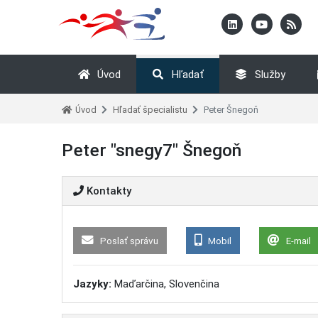
Úvod
Hľadať
Služby
Úvod
Hľadať špecialistu
Peter Šnegoň
Peter "snegy7" Šnegoň
Kontakty
Poslať správu
Mobil
E-mail
Jazyky:
Maďarčina, Slovenčina