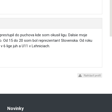
restupil do puchova kde som okusil ligu. Dalsie moje
o. Od 15 do 20 som bol reprezentant Slovenska. Od roku
6 lige juh a U11 v Lehniciach.
Nahlásiť profil
Novinky