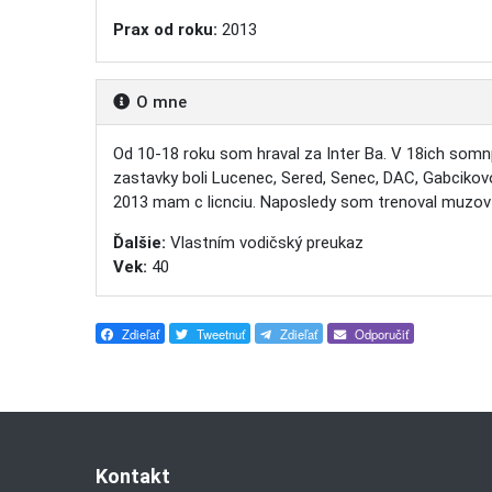
Prax od roku:
2013
O mne
Od 10-18 roku som hraval za Inter Ba. V 18ich somnp
zastavky boli Lucenec, Sered, Senec, DAC, Gabcikov
2013 mam c licnciu. Naposledy som trenoval muzov v 
Ďalšie:
Vlastním vodičský preukaz
Vek:
40
Zdieľať
Tweetnuť
Zdieľať
Odporučiť
Kontakt