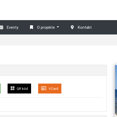
Eventy
O projekte
Kontakt
QR kód
VCard