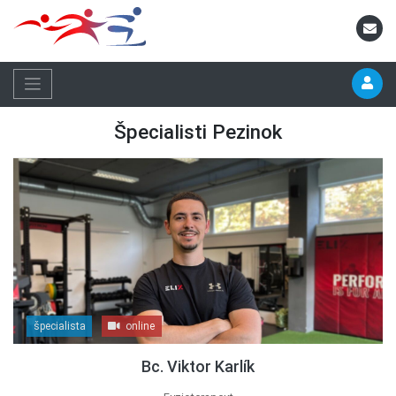
Špecialisti Pezinok
špecialista
online
Bc. Viktor Karlík