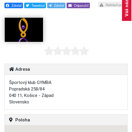
Váš názor
Nahlásiť profil
Zdieľať
Tweetnuť
Zdieľať
Odporučiť
Adresa
Športový klub GYMBA
Popradská 258/84
040 11, Košice - Západ
Slovensko
Poloha