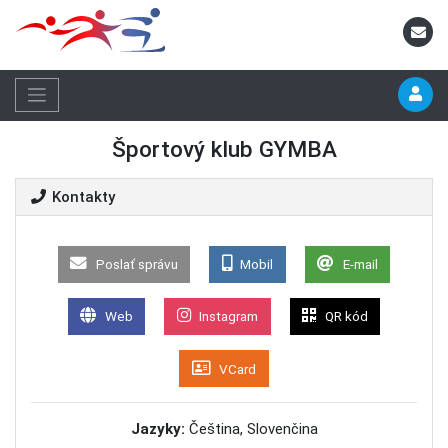
Športový klub GYMBA
Kontakty
Poslať správu
Mobil
E-mail
Web
Instagram
QR kód
VCard
Jazyky:
Čeština, Slovenčina