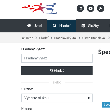
Úvod
Hľadať
Služby
Úvod
Hľadať
Bratislavský kraj
Okres Bratislava I
Hľadaný výraz:
Špec
Hľadať
alebo
Služba:
špec
Krajina: