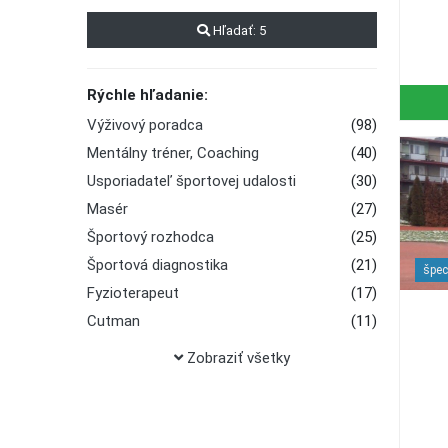
Hľadať:
5
Rýchle hľadanie:
Výživový poradca
(98)
Mentálny tréner, Coaching
(40)
Usporiadateľ športovej udalosti
(30)
Masér
(27)
Športový rozhodca
(25)
Športová diagnostika
(21)
špec
Fyzioterapeut
(17)
Cutman
(11)
Športový psychológ
(5)
Zobraziť všetky
Sauna
(2)
Dopingový komisár
(1)
Horský sprievodca
(1)