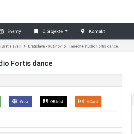
Eventy
O projekte
Kontakt
 Bratislava II
Bratislava - Ružinov
Tanečné štúdio Fortis dance
dio Fortis dance
Web
QR kód
VCard