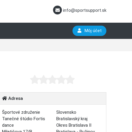
info@sportsupport.sk
Môj účet
Adresa
Športové združenie
Slovensko
Tanečné štúdio Fortis
Bratislavský kraj
dance
Okres Bratislava II
Miletičova 17/B
Bratislava - Ružinov