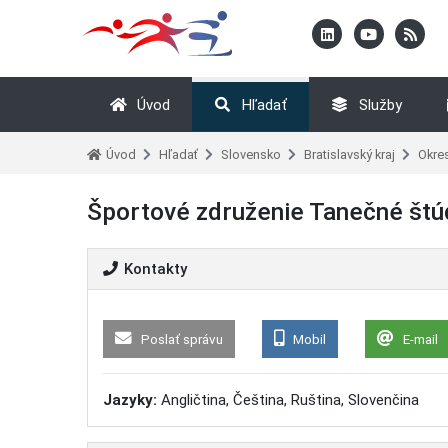
Úvod
Hľadať
Služby
Úvod
Hľadať
Slovensko
Bratislavský kraj
Okres
Športové združenie Tanečné štú
Kontakty
Poslať správu
Mobil
E-mail
Jazyky:
Angličtina, Čeština, Ruština, Slovenčina