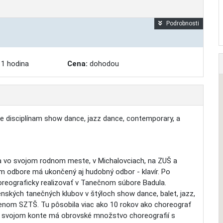
Podrobnosti
1 hodina
Cena:
dohodou
e disciplínam show dance, jazz dance, contemporary, a
la vo svojom rodnom meste, v Michalovciach, na ZUŠ a
 odbore má ukončený aj hudobný odbor - klavír. Po
horeograficky realizovať v Tanečnom súbore Badula.
nských tanečných klubov v štýloch show dance, balet, jazz,
lenom SZTŠ. Tu pôsobila viac ako 10 rokov ako choreograf
 na svojom konte má obrovské množstvo choreografií s