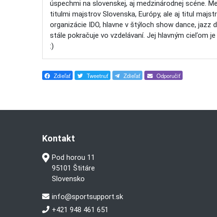
úspechmi na slovenskej, aj medzinárodnej scéne. Me
titulmi majstrov Slovenska, Európy, ale aj titul majs
organizácie IDO, hlavne v štýloch show dance, jazz 
stále pokračuje vo vzdelávaní. Jej hlavným cieľom je
:)
Zdieľať
Tweetnuť
Zdieľať
Odporučiť
Kontakt
Pod horou 11
95101 Štitáre
Slovensko
info@sportsupport.sk
+421 948 461 651