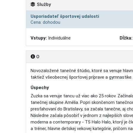
Služby
Usporiadateľ športovej udalosti
Cena: dohodou
Vstupy:
Individuálne
Dĺžka:
O
Novozaložené tanečné štúdio, ktoré sa venuje hlavn
taktiež všeobecnej športovej príprave a gymnastike.
Úspechy
Zuzka sa venuje tancu už viac ako 25 rokov. Začína
tanečnej skupine Amélia. Popri skončenom tanečnom
presťahovaní do Bratislavy, sa začala tanečne, aj c
Následne začala pôsobiť v jednom z najlepších slove
moderna a contemporary - TS Halo Halo, ktorý je č
a tréner, hlavne detskej vekovej kategórie, pričom