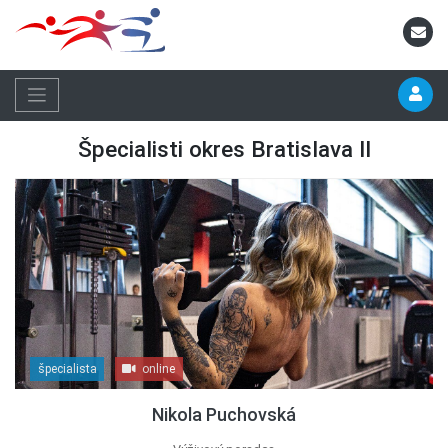
Špecialisti okres Bratislava II
špecialista
online
Nikola Puchovská