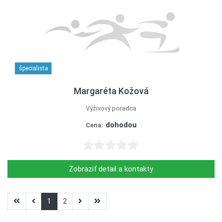
špecialista
Margaréta Kožová
Výživový poradca
dohodou
Cena:
Zobraziť detail a kontakty
1
2