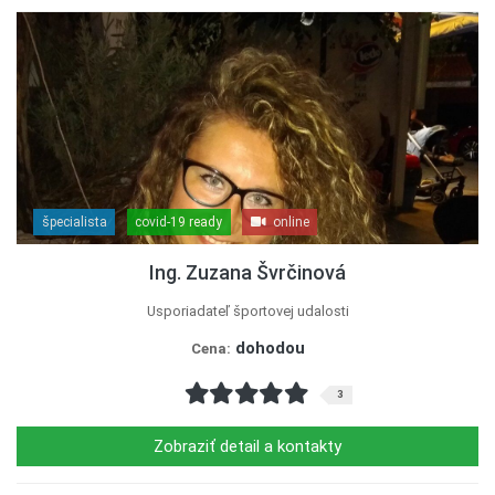
špecialista
covid-19 ready
online
Ing. Zuzana Švrčinová
Usporiadateľ športovej udalosti
dohodou
Cena:
3
Zobraziť detail a kontakty