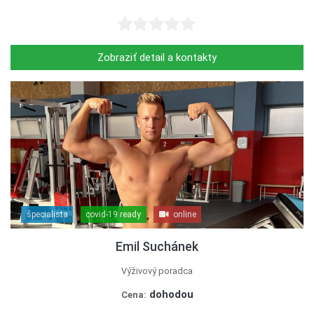
Zobraziť detail a kontakty
špecialista
covid-19 ready
online
Emil Suchánek
Výživový poradca
dohodou
Cena: