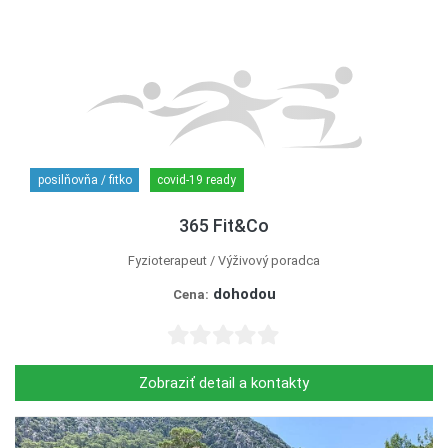
posilňovňa / fitko
covid-19 ready
365 Fit&Co
Fyzioterapeut
Výživový poradca
dohodou
Cena:
Zobraziť detail a kontakty