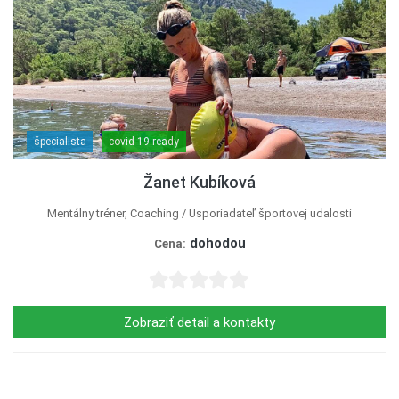
špecialista
covid-19 ready
Žanet Kubíková
Mentálny tréner, Coaching
Usporiadateľ športovej udalosti
dohodou
Cena:
Zobraziť detail a kontakty