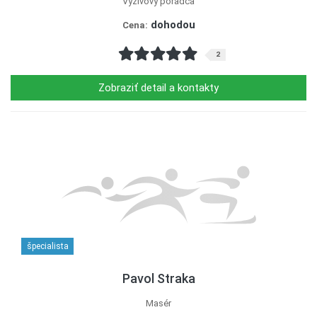
Výživový poradca
dohodou
Cena:
2
Zobraziť detail a kontakty
špecialista
Pavol Straka
Masér